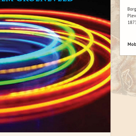
Bor
Plev
187
Mob