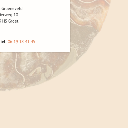
g Groeneveld
ierweg 10
3 HS Groet
iel
:
06 19 18 41 45