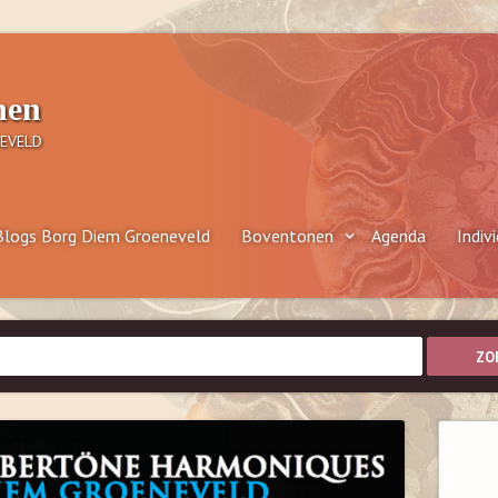
nen
EVELD
Blogs Borg Diem Groeneveld
Boventonen
Agenda
Indiv