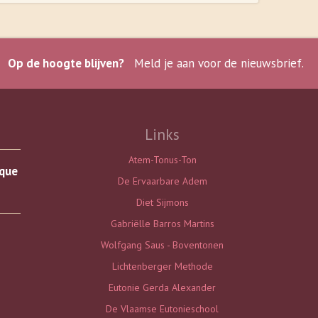
Op de hoogte blijven?
Meld je aan voor de nieuwsbrief.
Links
Atem-Tonus-Ton
que
De Ervaarbare Adem
Diet Sijmons
Gabriëlle Barros Martins
Wolfgang Saus - Boventonen
Lichtenberger Methode
Eutonie Gerda Alexander
De Vlaamse Eutonieschool