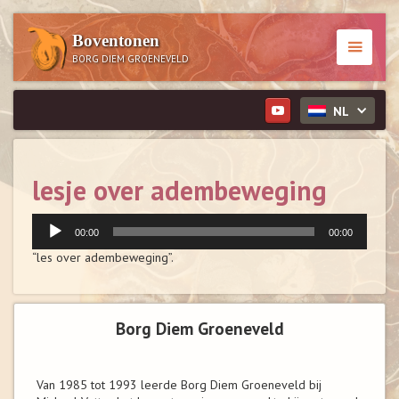
Boventonen
BORG DIEM GROENEVELD
NL
lesje over adembeweging
Audiospeler
00:00
00:00
“les over adembeweging”.
Borg Diem Groeneveld
Van 1985 tot 1993 leerde Borg Diem Groeneveld bij