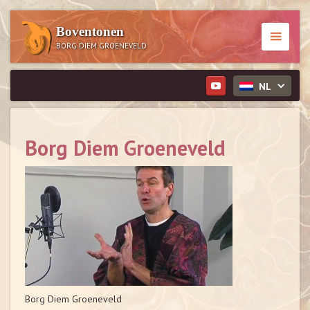
Boventonen
BORG DIEM GROENEVELD
NL
Borg Diem Groeneveld
Borg Diem Groeneveld