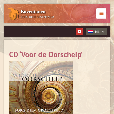
Boventonen
BORG DIEM GROENEVELD
NL
CD ‘Voor de Oorschelp’