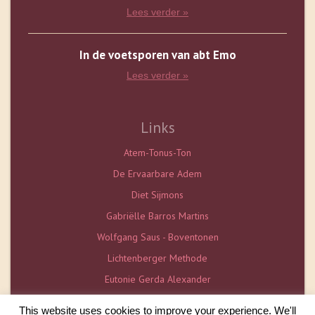
Lees verder »
In de voetsporen van abt Emo
Lees verder »
Links
Atem-Tonus-Ton
De Ervaarbare Adem
Diet Sijmons
Gabriëlle Barros Martins
Wolfgang Saus - Boventonen
Lichtenberger Methode
Eutonie Gerda Alexander
De Vlaamse Eutonieschool
This website uses cookies to improve your experience. We'll