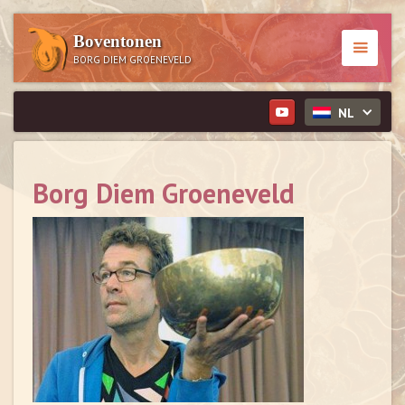
Boventonen
BORG DIEM GROENEVELD
NL
Borg Diem Groeneveld