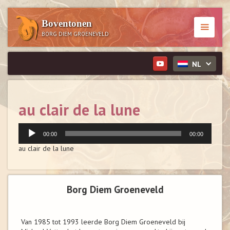
Boventonen
BORG DIEM GROENEVELD
NL
au clair de la lune
Audiospeler
00:00
00:00
au clair de la lune
Borg Diem Groeneveld
Van 1985 tot 1993 leerde Borg Diem Groeneveld bij