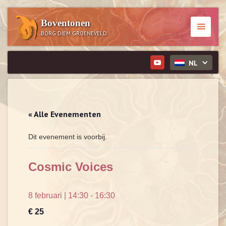
Boventonen
BORG DIEM GROENEVELD
NL
« Alle Evenementen
Dit evenement is voorbij.
Cosmic Voices
8 februari | 14:30
-
16:30
€ 25