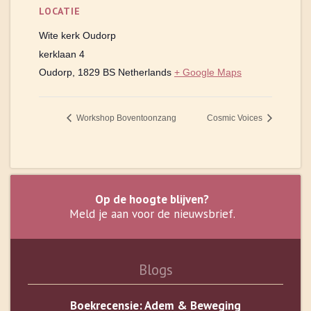
LOCATIE
Wite kerk Oudorp
kerklaan 4
Oudorp
,
1829 BS
Netherlands
+ Google Maps
Workshop Boventoonzang
Cosmic Voices
Op de hoogte blijven?
Meld je aan voor de nieuwsbrief.
Blogs
Boekrecensie: Adem & Beweging