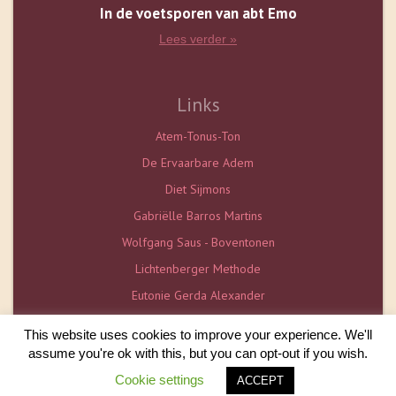
In de voetsporen van abt Emo
Lees verder »
Links
Atem-Tonus-Ton
De Ervaarbare Adem
Diet Sijmons
Gabriëlle Barros Martins
Wolfgang Saus - Boventonen
Lichtenberger Methode
Eutonie Gerda Alexander
De Vlaamse Eutonieschool
This website uses cookies to improve your experience. We'll
assume you're ok with this, but you can opt-out if you wish.
Copyright © Borg Diem Groeneveld
|
Sitemap
|
Cookie settings
ACCEPT