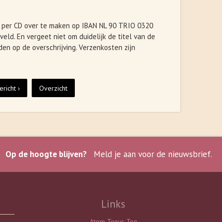
10 per CD over te maken op IBAN NL 90 TRIO 0320
eld. En vergeet niet om duidelijk de titel van de
en op de overschrijving. Verzenkosten zijn
richt ›
Overzicht
Op de hoogte blijven?
Meld je aan voor de nieuwsbrief.
Links
Atem-Tonus-Ton