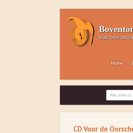
Bovento
BORG DIEM GROEN
Home
CD Voor de Oorsch