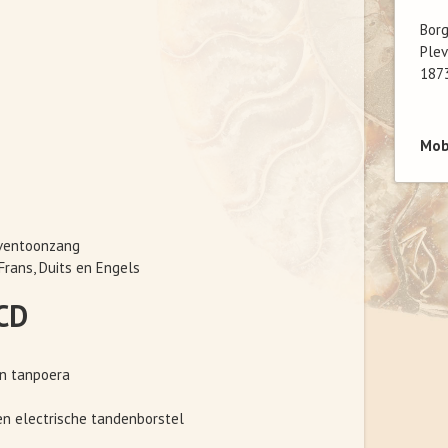
Bor
Plev
187
Mob
oventoonzang
Frans, Duits en Engels
CD
en tanpoera
en electrische tandenborstel