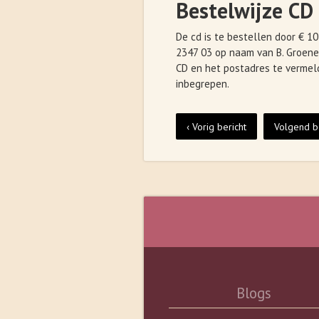
Bestelwijze CD
De cd is te bestellen door € 
2347 03 op naam van B. Groenev
CD en het postadres te vermeld
inbegrepen.
‹ Vorig bericht
Volgend be
Blogs