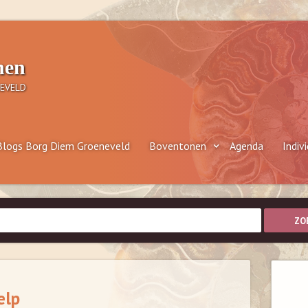
nen
EVELD
Blogs Borg Diem Groeneveld
Boventonen
Agenda
Indiv
elp