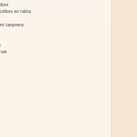
tibox
rutibox en tabla
 en tanpoera
m
drum