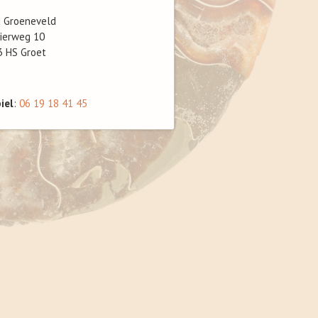
g Groeneveld
ierweg 10
3 HS Groet
iel
:
06 19 18 41 45