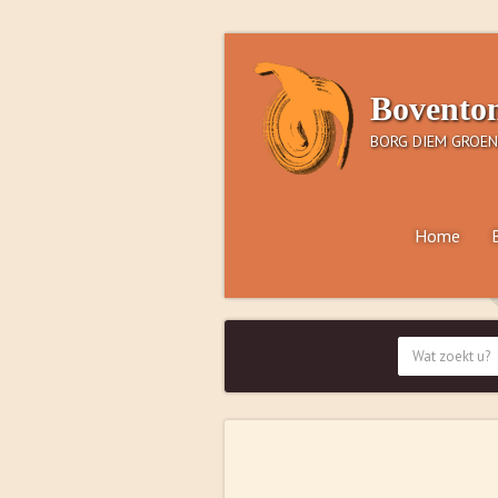
Bovento
BORG DIEM GROEN
Home