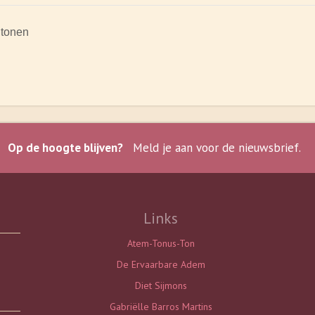
tonen
Op de hoogte blijven?
Meld je aan voor de nieuwsbrief.
Links
Atem-Tonus-Ton
De Ervaarbare Adem
Diet Sijmons
Gabriëlle Barros Martins