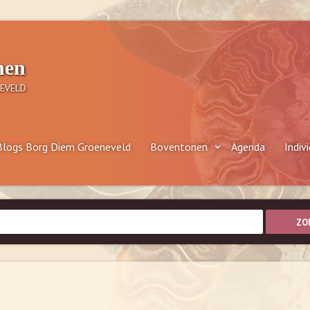
nen
EVELD
Blogs Borg Diem Groeneveld
Boventonen
Agenda
Indiv