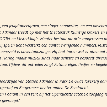
, een jeugdtoneelgroep, een singer-songwriter, en een boven
 Alkmaar treedt op met het theaterstuk Klunzige krakers en s
OOTet en MisterMagic. Mootet bestaat uit drie zangeressen m
Zij spelen licht versterkt een aantal swingende nummers. Miste
eneveld is boventoonzanger. Hij laat horen wat er allemaal 
a Haring maakt muziek sinds haar achtste en bespeelt diver
taar. Tijdens dit optreden zingt Fatima eigen liedjes en begele
Noordzijde van Station Alkmaar in Park De Oude Kwekerij aan
rgerhof en Bergermeer achter molen De Eendracht.
pen Podium in een tent bij het Openluchttheater. De toegang is
ge gevraagd.”