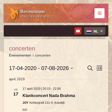
Boventonen
BORG DIEM GROENEVELD
NL
concerten
Evenementen
concerten
Evenem
Eve
17-04-2020
 - 
07-08-2026
Zoeken
Lijst
wee
Zoeken
Selecteer
april 2020
een
navi
en
datum.
17 april 2020 | 20:15
-
22:00
VR
weerge
17
Klankconcert Nada Brahma
navigat
JOY
Achtergraft 131-A, Koedijk
€20