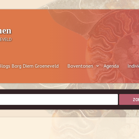
nen
EVELD
Blogs Borg Diem Groeneveld
Boventonen
Agenda
Indiv