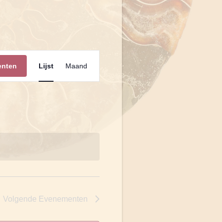
Evenement
enten
Lijst
Maand
weergaven
navigatie
Volgende
Evenementen