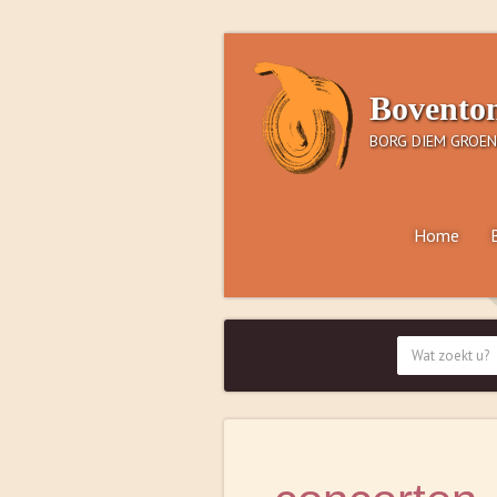
Bovento
BORG DIEM GROEN
Home