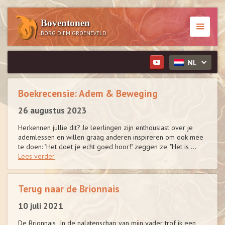
Boventonen
BORG DIEM GROENEVELD
NL
Boekrecensie: Adem & Beweging
26 augustus 2023
Herkennen jullie dit? Je leerlingen zijn enthousiast over je
ademlessen en willen graag anderen inspireren om ook mee
te doen: "Het doet je echt goed hoor!" zeggen ze. "Het is ...
Lees verder
Terug naar de Brionnais
10 juli 2021
De Brionnais In de nalatenschap van mijn vader trof ik een